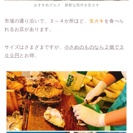
おすすめグルメ 新鮮な殻付き生カキ
市場の通り沿いで、３～４か所ほど、
生カキ
を食べら
れるお店があります。
サイズはさまざまですが、
小さめのものなら２個で３
００円
とお得。